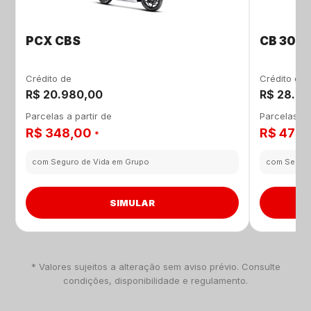
PCX CBS
CB 300
Crédito de
Crédito de
R$ 20.980,00
R$ 28.28
Parcelas a partir de
Parcelas a p
R$ 348,00
R$ 470
*
com Seguro de Vida em Grupo
com Seguro
SIMULAR
* Valores sujeitos a alteração sem aviso prévio. Consulte
condições, disponibilidade e regulamento.