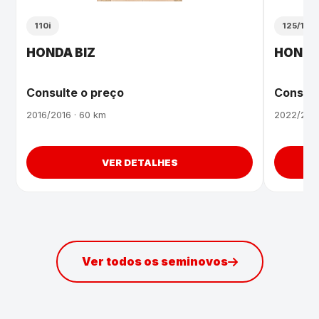
110i
125/125i
HONDA BIZ
HONDA
Consulte o preço
Consult
2016/2016 · 60 km
2022/2023
VER DETALHES
Ver todos os seminovos